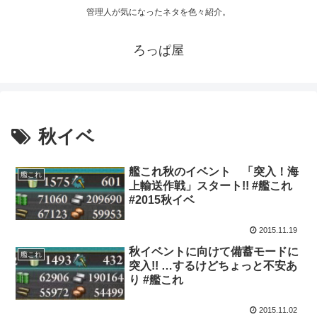
管理人が気になったネタを色々紹介。
ろっぱ屋
秋イベ
艦これ秋のイベント 「突入！海
艦これ
上輸送作戦」スタート!! #艦これ
#2015秋イベ
2015.11.19
秋イベントに向けて備蓄モードに
艦これ
突入!! …するけどちょっと不安あ
り #艦これ
2015.11.02