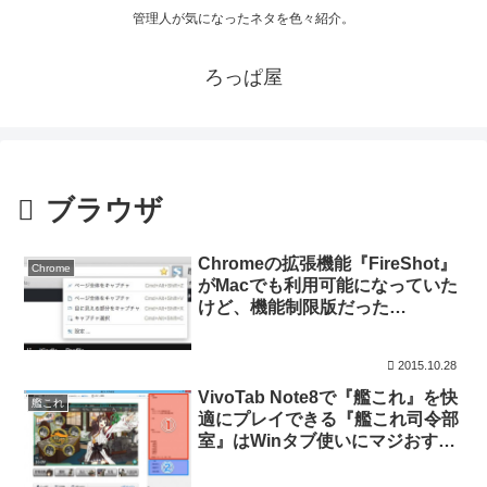
管理人が気になったネタを色々紹介。
ろっぱ屋
ブラウザ
Chromeの拡張機能『FireShot』
Chrome
がMacでも利用可能になっていた
けど、機能制限版だった…
2015.10.28
VivoTab Note8で『艦これ』を快
艦これ
適にプレイできる『艦これ司令部
室』はWinタブ使いにマジおすす
め!!