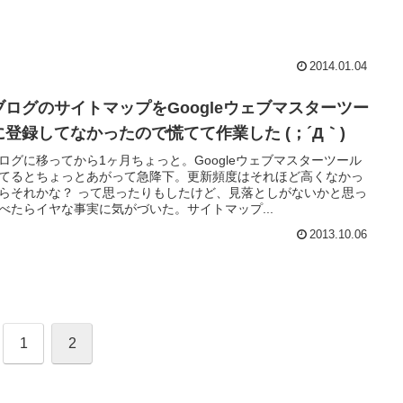
2014.01.04
ブログのサイトマップをGoogleウェブマスターツー
に登録してなかったので慌てて作業した (；´Д｀)
ログに移ってから1ヶ月ちょっと。Googleウェブマスターツール
てるとちょっとあがって急降下。更新頻度はそれほど高くなかっ
らそれかな？ って思ったりもしたけど、見落としがないかと思っ
べたらイヤな事実に気がづいた。サイトマップ...
2013.10.06
1
2