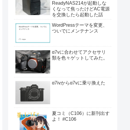
ReadyNAS214が起動しな
くなって焦ったけどAC電源
を交換したら起動した話
WordPressテーマを変更、
ついでにメンテナンス
α7vに合わせてアクセサリ
類を色々ゲットしてみた。
α7ivからα7vに乗り換えた
夏コミ（C106）に新刊出す
よ！ #C106