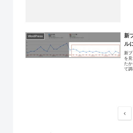
新
WordPress
ル
新ブ
を見
たか
て調
前
へ