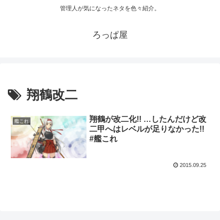
管理人が気になったネタを色々紹介。
ろっぱ屋
翔鶴改二
翔鶴が改二化!! …したんだけど改
艦これ
二甲へはレベルが足りなかった!!
#艦これ
2015.09.25