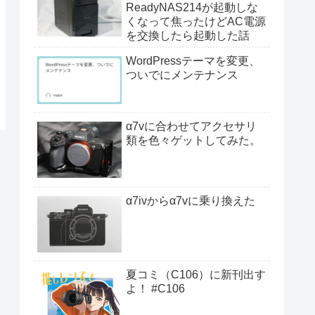
ReadyNAS214が起動しな
くなって焦ったけどAC電源
を交換したら起動した話
WordPressテーマを変更、
ついでにメンテナンス
α7vに合わせてアクセサリ
類を色々ゲットしてみた。
α7ivからα7vに乗り換えた
夏コミ（C106）に新刊出す
よ！ #C106