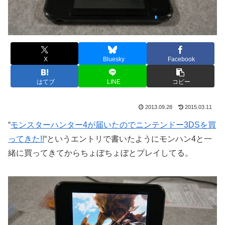
X
Bluesky
Facebook
はてブ
LINE
コピー
2013.09.28
2015.03.11
“
モンスターハンター4が届いたのでニンテンドー3DSを買
ってきた!!
“というエントリで書いたようにモンハン4と一
緒に買ってきてからちょぼちょぼとプレイしてる。