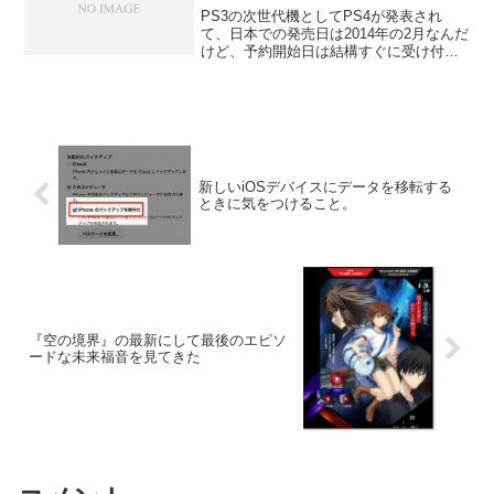
PS3の次世代機としてPS4が発表され
て、日本での発売日は2014年の2月なんだ
けど、予約開始日は結構すぐに受け付け
終了してるお店も多かったような。なん
となくAmazonを見ているとPS４が予約
できるようになっていた!!Amazonは予約
受...
新しいiOSデバイスにデータを移転する
ときに気をつけること。
『空の境界』の最新にして最後のエピソ
ードな未来福音を見てきた