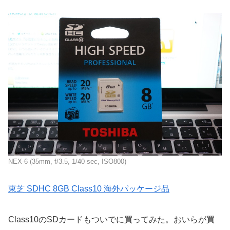
NEX-6 (35mm, f/3.5, 1/40 sec, ISO800)
東芝 SDHC 8GB Class10 海外パッケージ品
Class10のSDカードもついでに買ってみた。おいらが買