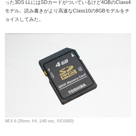
った3DS LLにはSDカードがついているけど4GBのClass4
モデル。読み書きがより高速なClass10の8GBモデルをチ
ョイスしてみた。
NEX-6 (35mm, f/4, 1/40 sec, ISO1600)