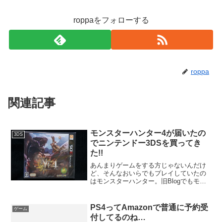
roppaをフォローする
roppa
関連記事
モンスターハンター4が届いたの
3DS
でニンテンドー3DSを買ってき
た!!
あんまりゲームをする方じゃないんだけ
ど、そんなおいらでもプレイしていたの
はモンスターハンター。旧Blogでもモン
スターハンター4（MH4）を予約したこと
を書いたけど、その予約していたブツが
届いたのだ3DSはもってなかったけどソ
PS4ってAmazonで普通に予約受
ゲーム
フトだけは先行...
付してるのね…