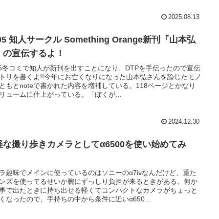
2025.08.13
05 知人サークル Something Orange新刊『山本弘
』の宣伝するよ！
05冬コミで知人が新刊を出すことになり、DTPを手伝ったので宣伝
トリを書くよ!!今年にお亡くなりになった山本弘さんを論じたモノ
ともとnoteで書かれた内容を増補している。118ページとかなり
リュームに仕上がっている。「ぼくが...
2024.12.30
軽な撮り歩きカメラとしてα6500を使い始めてみ
。
ラ趣味でメインに使っているのはソニーのα7ivなんだけど、重た
ンズを使ってるせいか腕にずっしり負担が来るときがある。何か
事で出たときに持ち出せる軽くてコンパクトなカメラがちょっと
くなったので、手持ちの中から条件に近いα650...