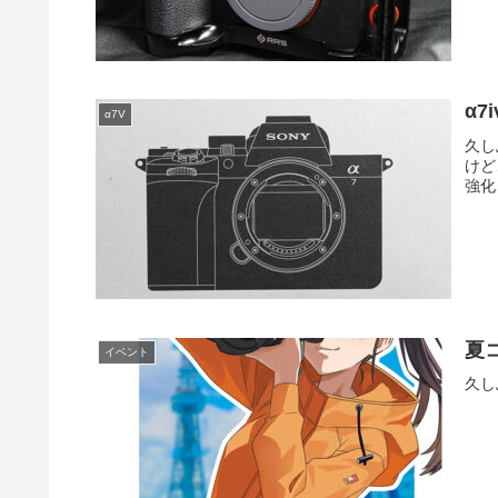
α7
α7V
久し
けど
強化
夏コ
イベント
久し