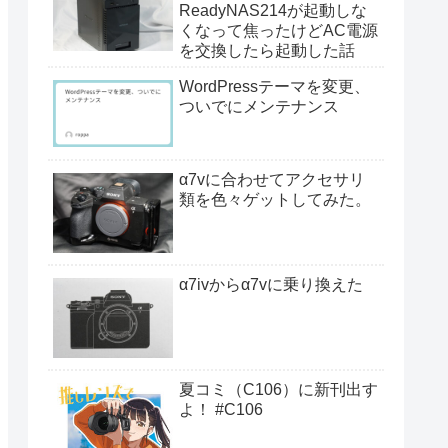
ReadyNAS214が起動しな
くなって焦ったけどAC電源
を交換したら起動した話
WordPressテーマを変更、
ついでにメンテナンス
α7vに合わせてアクセサリ
類を色々ゲットしてみた。
α7ivからα7vに乗り換えた
夏コミ（C106）に新刊出す
よ！ #C106