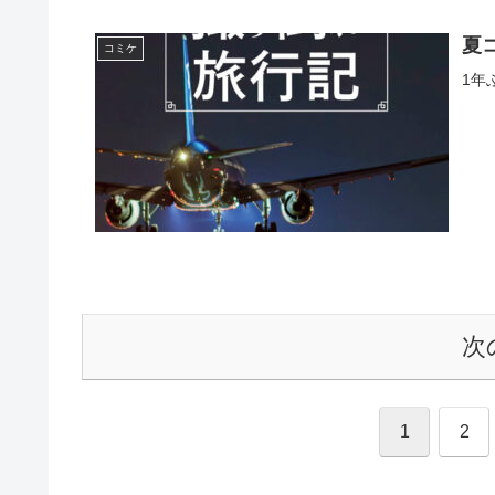
夏コ
コミケ
1年
次
1
2