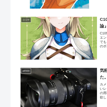
C1
コミケ
論
C1
エン
でも
のボ
気
α6500
た
カメ
いレ
の用
欲し