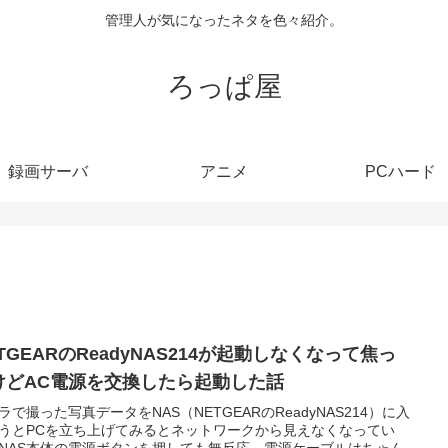
管理人が気になったネタを色々紹介。
ろっぱ屋
録画サーバ
アニメ
PCハード
TGEARのReadyNAS214が起動しなくなって焦っ
けどAC電源を交換したら起動した話
ラで撮った写真データをNAS（NETGEARのReadyNAS214）に入
うとPCを立ち上げてみるとネットワークから見えなくなってい
NAS本体の電源ボタンを押しても無反応。電源ケーブルはちゃん