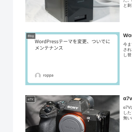
と刺
W
Blog
今ま
され
し替
α
α7V
α7
した
無い