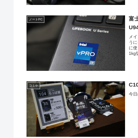
富
ノートPC
U9
メイ
うに
に使
1k
C1
コミケ
今日