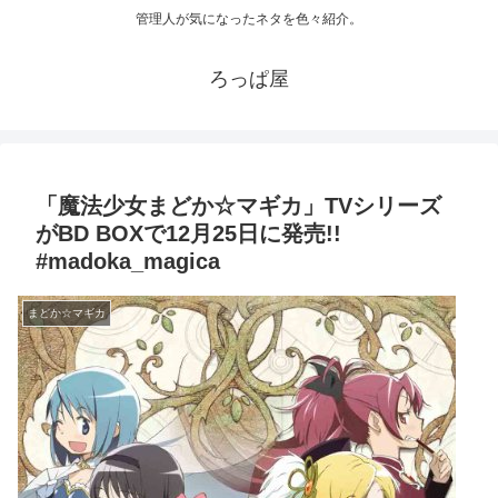
管理人が気になったネタを色々紹介。
ろっぱ屋
「魔法少女まどか☆マギカ」TVシリーズ
がBD BOXで12月25日に発売!!
#madoka_magica
まどか☆マギカ