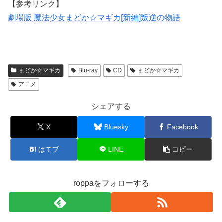
【参考リンク】
劇場版 魔法少女まどか☆マギカ[新編]叛逆の物語
まどか☆マギカ
Blu-ray
CD
まどか☆マギカ
アニメ
シェアする
X
Bluesky
Facebook
はてブ
LINE
コピー
roppaをフォローする