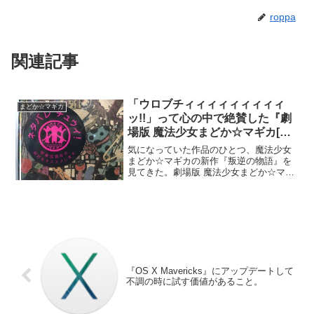
roppa
関連記事
「ウロブチィィィィィィィィィ
まどか☆マギカ
ッ!!」って心の中で絶賛した『劇
場版 魔法少女まどか☆マギカ[新
編]叛逆の物語』を見てきた!!
気になっていた作品のひとつ、魔法少女
#madoka_magica
まどか☆マギカの新作『叛逆の物語』を
見てきた。劇場版 魔法少女まどか☆マギ
カ叛逆の物語見た感想は「ウロブチィィ
ィィィィィィィッ!!」と何度も絶叫を上げ
たくなった！
『OS X Mavericks』にアップデートして
不調の時に試す価値があること。