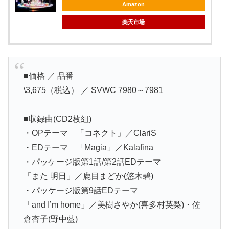
Amazon
楽天市場
■価格 ／ 品番
\3,675（税込） ／ SVWC 7980～7981
■収録曲(CD2枚組)
・OPテーマ 「コネクト」／ClariS
・EDテーマ 「Magia」／Kalafina
・パッケージ版第1話/第2話EDテーマ
「また 明日」／鹿目まどか(悠木碧)
・パッケージ版第9話EDテーマ
「and I’m home」／美樹さやか(喜多村英梨)・佐
倉杏子(野中藍)