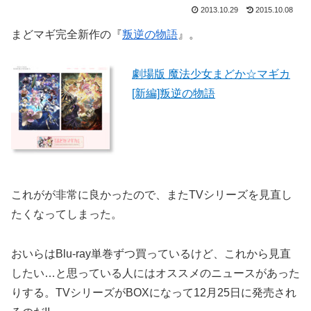
2013.10.29
2015.10.08
まどマギ完全新作の『
叛逆の物語
』。
劇場版 魔法少女まどか☆マギカ
[新編]叛逆の物語
これがが非常に良かったので、またTVシリーズを見直し
たくなってしまった。
おいらはBlu-ray単巻ずつ買っているけど、これから見直
したい…と思っている人にはオススメのニュースがあった
りする。TVシリーズがBOXになって12月25日に発売され