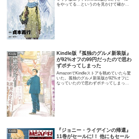
をやってる…というのを見かけて確かめ
てみたら、ホントに各巻50円になってい
た。全14巻を全部買っても700円!!ほぼ紙
媒体のコミック1冊分のお値段でエヴ...
Kindle版『孤独のグルメ新装版』
Kindle
が92%オフの99円だったので思わ
ずポチってしまった
AmazonでKindleストアを眺めていたら驚
いた。孤独のグルメ新装版が92%オフに
なっていたので思わずポチってしまっ
た。
『ジョニー・ライデインの帰還』
Kindle
11巻がセールに!！ 他にもセール