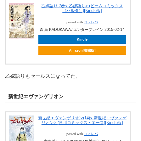
乙嫁語り 7巻< 乙嫁語り> (ビームコミックス
（ハルタ）)[Kindle版]
posted with
ヨメレバ
森 薫 KADOKAWA / エンターブレイン 2015-02-14
Kindle
Amazon[書籍版]
乙嫁語りもセールスになってた。
新世紀エヴァンゲリオン
新世紀エヴァンゲリオン(14)< 新世紀エヴァンゲ
リオン> (角川コミックス・エース)[Kindle版]
posted with
ヨメレバ