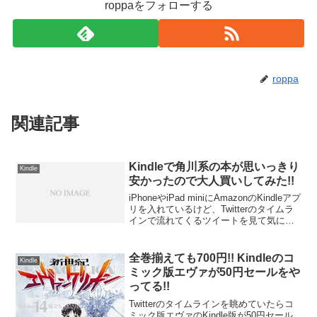
roppaをフォローする
roppa
関連記事
Kindleで角川系の本が思いっきり
Kindle
安かったので大人買いしてみた!!
iPhoneやiPad miniにAmazonのKindleアプ
リを入れているけど、Twitterのタイムラ
インで流れてくるツイートを見て気にな
る本をたまに買う位の利用頻度だった。
ところが、おまスキャのうしぎゅうさん
のエントリを見て、大人買...
全巻揃えても700円!! Kindleのコ
Kindle
ミック版エヴァが50円セールをや
ってる!!
Twitterのタイムラインを眺めていたらコ
ミック版エヴァのKindle版が50円セール