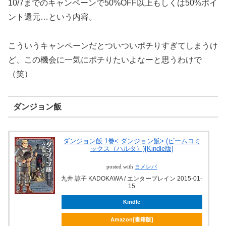
10/7までのキャンペーンで50%OFF以上もしくは50%ポイ
ント還元…という内容。
こういうキャンペーンだとついついポチりすぎてしまうけ
ど、この機会に一気にポチりたいよなーと思うわけで
（笑）
ダンジョン飯
ダンジョン飯 1巻< ダンジョン飯> (ビームコミ
ックス（ハルタ）)[Kindle版]
posted with
ヨメレバ
九井 諒子 KADOKAWA / エンターブレイン 2015-01-
15
Kindle
Amazon[書籍版]