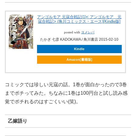
アンゴルモア 元寇合戦記(1)< アンゴルモア 元
寇合戦記> (角川コミックス・エース)[Kindle版]
posted with
ヨメレバ
たかぎ 七彦 KADOKAWA / 角川書店 2015-02-10
Kindle
Amazon[書籍版]
コミックでは珍しい元寇の話。1巻が面白かったので3巻
までポチってみた。ちなみに1巻は100円台と試し読み感
覚でポチれるのはすごくいい(笑)。
乙嫁語り