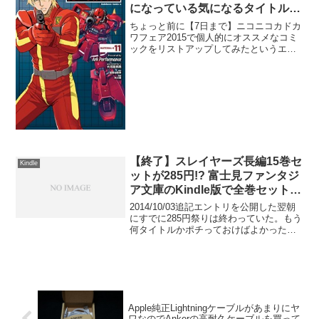
になっている気になるタイトルを
ピックアップしてみた。
ちょっと前に【7日まで】ニコニコカドカ
ワフェア2015で個人的にオススメなコミ
ックをリストアップしてみたというエン
トリでKindleでセールになってるコミッ
クを紹介していたけど、またまたセール
をやっているのだ。で、今回グッときた
のはこれ。機...
【終了】スレイヤーズ長編15巻セ
Kindle
ットが285円!? 富士見ファンタジ
ア文庫のKindle版で全巻セットが
強烈にお得だったので何タイトル
2014/10/03追記エントリを公開した翌朝
かポチってみた
にすでに285円祭りは終わっていた。もう
何タイトルかポチっておけばよかった…
(；´Д｀)以前にもエントリにしたけど、最
近またKindleで安売りセールしていたの
で何冊かコミックを買ってみた。Ki...
Apple純正Lightningケーブルがあまりにヤ
ワなのでAnkerの高耐久ケーブルを買って