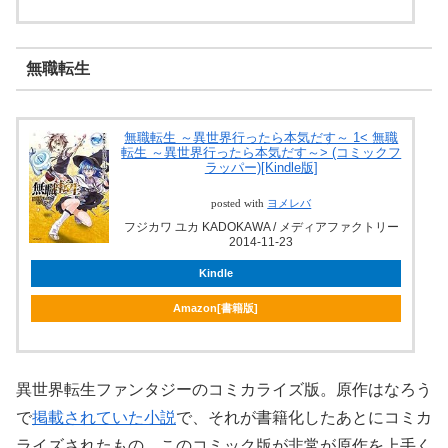
無職転生
無職転生 ～異世界行ったら本気だす～ 1< 無職
転生 ～異世界行ったら本気だす～> (コミックフ
ラッパー)[Kindle版]
posted with
ヨメレバ
フジカワ ユカ KADOKAWA / メディアファクトリー
2014-11-23
Kindle
Amazon[書籍版]
異世界転生ファンタジーのコミカライズ版。原作はなろう
で
掲載されていた小説
で、それが書籍化したあとにコミカ
ライズされたもの。このコミック版が非常が原作を上手く