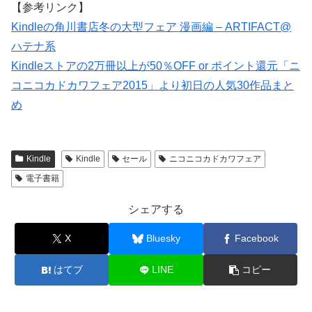
【参考リンク】
Kindleの角川書店冬の大型フェア 漫画編 – ARTIFACT@
ハテナ系
Kindleストアの2万冊以上が50％OFF or ポイント還元「ニ
コニコカドカワフェア2015」より初日の人気30作品まと
め
Kindle
Kindle
セール
ニコニコカドカワフェア
電子書籍
シェアする
X
Bluesky
Facebook
はてブ
LINE
コピー