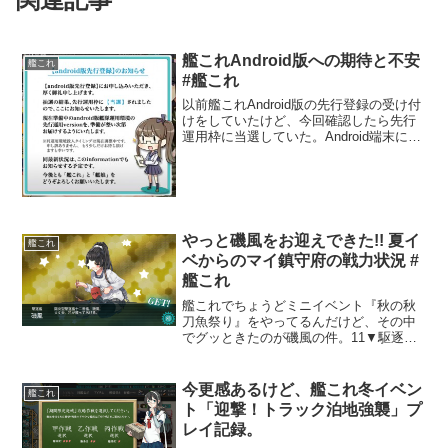
艦これAndroid版への期待と不安
艦これ
#艦これ
以前艦これAndroid版の先行登録の受け付
けをしていたけど、今回確認したら先行
運用枠に当選していた。Android端末につ
いてはブロガーイベントで提供してもら
ったZenFone 5で使うつもり。エントリ
にはしてなかったけど、Windows...
やっと磯風をお迎えできた!! 夏イ
艦これ
ベからのマイ鎮守府の戦力状況 #
艦これ
艦これでちょうどミニイベント『秋の秋
刀魚祭り』をやってるんだけど、その中
でグッときたのが磯風の件。11▼駆逐艦
「磯風」の期間限定ドロップ 「艦これ」
秋の秋刀魚祭り期間中、特定の海域にお
いて駆逐艦「磯風」の邂逅が可能です。
今更感あるけど、艦これ冬イベン
艦これ
※第2海域・第5海...
ト「迎撃！トラック泊地強襲」プ
レイ記録。