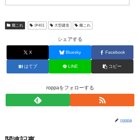
艦これ
伊401
大型建造
艦これ
シェアする
X
Bluesky
Facebook
はてブ
LINE
コピー
roppaをフォローする
roppa
関連記事