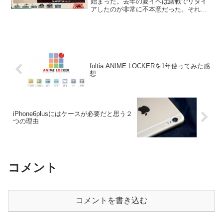
始まった。去年の夏イベは緒戦でリタイ
アしたのが非常に不本意だった。それも
あっていつもよりも…というか初めてガ
ッツリ準備していた。途中経過はこんな
カタチでエントリにしている。その甲斐
あって備蓄資材は過去最...
foltia ANIME LOCKERを1年使ってみた感
想
iPhone6plusにはケースが必要だと思う２
つの理由
コメント
コメントを書き込む