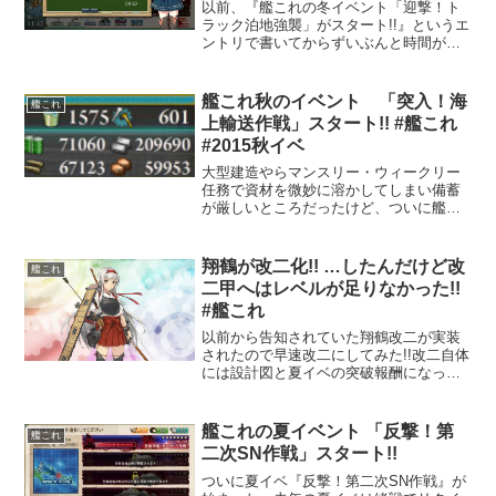
以前、『艦これの冬イベント「迎撃！ト
ラック泊地強襲」がスタート!!』というエ
ントリで書いてからずいぶんと時間が経
ってしまったけど、プレイ記録をエント
リにまとめてみた。艦これの冬イベント
「迎撃！トラック泊地強襲」がスタート!!
艦これ秋のイベント 「突入！海
艦これ
| ろっぱ屋B...
上輸送作戦」スタート!! #艦これ
#2015秋イベ
大型建造やらマンスリー・ウィークリー
任務で資材を微妙に溶かしてしまい備蓄
が厳しいところだったけど、ついに艦こ
れの期間限定イベント「突入！海上輸送
作戦」が始まった!!夏イベ開始直前の時ほ
ど資材に余裕は無いけど、何とかいける
翔鶴が改二化!! …したんだけど改
艦これ
かなーと言うところま...
二甲へはレベルが足りなかった!!
#艦これ
以前から告知されていた翔鶴改二が実装
されたので早速改二にしてみた!!改二自体
には設計図と夏イベの突破報酬になって
いた試製カタパルトが必要になんだけ
ど、こちらは確保済み。おいらがお迎え
していた翔鶴は現時点でレベル85。改二
艦これの夏イベント 「反撃！第
艦これ
化については問題なか...
二次SN作戦」スタート!!
ついに夏イベ『反撃！第二次SN作戦』が