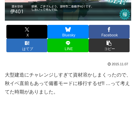
X
Bluesky
Facebook
はてブ
LINE
コピー
2015.11.07
大型建造にチャレンジしすぎて資材溶かしまくったので、
秋イベ直前もあって備蓄モードに移行するぜ!! …って考え
てた時期がありました。