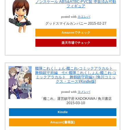
ノンスケール ABS&ATBC-PVC製 塗装済み可動
フィギュア
posted with
カエレバ
グッドスマイルカンパニー 2015-02-27
Amazonでチェック
楽天市場でチェック
艦隊これくしょん‐艦これ‐コミックアラカルト
舞鶴鎮守府編 七< 艦隊これくしょん‐艦これ‐コ
ミックアラカルト 舞鶴鎮守府編> (角川コミッ
クス・エース)[Kindle版]
posted with
ヨメレバ
「艦これ」運営鎮守府 KADOKAWA / 角川書店
2015-03-10
Kindle
Amazon[書籍版]