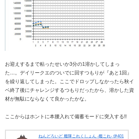
お迎えするまで粘ったせいか3分の1溶かしてしまっ
た…。デイリークエのついでに回すつもりが『あと1回』
を繰り返してしまった。ここでドロップしなかったら秋イ
ベ終了後にチャレンジするつもりだったから、溶かした資
材が無駄にならなくて良かったかな。
ここからはホントに本腰入れて備蓄モードに突入する!!
ねんどろいど 艦隊これくしょん -艦これ- 伊401