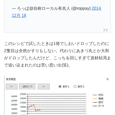
— ろっぱ@自称ローカル有名人 (@roppay)
2014,
12月 18
このレシピで試したときは1発でしおいドロップしたのに
2隻目は全然かすりもしない。代わりにあきつ丸とか大和
がドロップしたんだけど、こっちを回しすぎて資材枯渇ま
で追い込まれたのは苦い思い出(笑)。