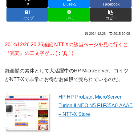
X
Bluesky
Facebook
はてブ
LINE
コピー
2014.12.26
2015.10.08
2014/12/26 20:26追記 NTT-Xの該当ページを見に行くと
『完売』の二文字が… (；´Д｀)
録画鯖の素体として大活躍中のHP MicroServer。コイツ
がNTT-Xで非常にお得なお値段で売られているのだ。
HP HP ProLiant MicroServer
Turion II NEO N5 F1F35A0-AAAE
– NTT-X Store