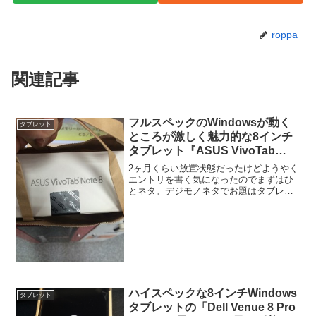
roppa
関連記事
フルスペックのWindowsが動く
タブレット
ところが激しく魅力的な8インチ
タブレット『ASUS VivoTab
Note8』をIYHした!!
2ヶ月くらい放置状態だったけどようやく
エントリを書く気になったのでまずはひ
とネタ。デジモノネタでお題はタブレッ
トなのだ。iPad miniを持ってるにもかか
わらずIYH（衝動買い）したのはASUSの
『VivoTab Note8』というWin...
ハイスペックな8インチWindows
タブレット
タブレットの「Dell Venue 8 Pro