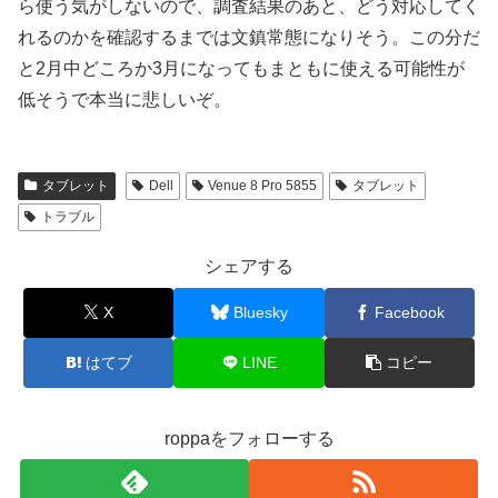
ら使う気がしないので、調査結果のあと、どう対応してく
れるのかを確認するまでは文鎮常態になりそう。この分だ
と2月中どころか3月になってもまともに使える可能性が
低そうで本当に悲しいぞ。
タブレット
Dell
Venue 8 Pro 5855
タブレット
トラブル
シェアする
X
Bluesky
Facebook
はてブ
LINE
コピー
roppaをフォローする