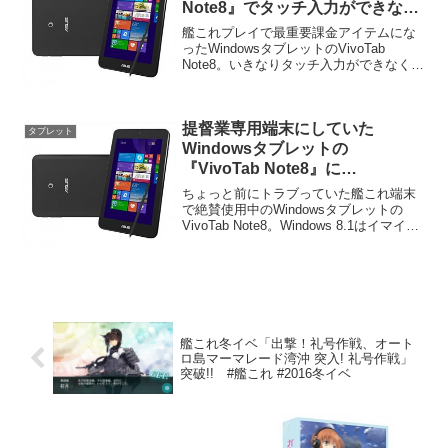
Note8』でタッチ入力ができなく
なったときに試したこと
艦これプレイで最重要課金アイテムにな
ったWindowsタブレットのVivoTab
Note8。いきなりタッチ入力ができなくな
ってしまい非常に焦った。スリープする
までは問題なくタッチ入力できてたんだ
けど、スリープ後にPINコード入力を要求
提督業専用端末にしていた
され...
タブレット
Windowsタブレットの
『VivoTab Note8』に
Windows10を入れてみた。
ちょっと前にトラブっていた艦これ端末
で絶賛使用中のWindowsタブレットの
VivoTab Note8。Windows 8.1はイマイチ
使いづらかったのと、せっかくだからリ
リースされたばかりのWindows10を入れ
てみようと思ってみたり。...
艦これ冬イベ「出撃！礼号作戦、オート
ロ島マーマレード湾沖 突入! 礼号作戦」
突破!! #艦これ #2016冬イベ