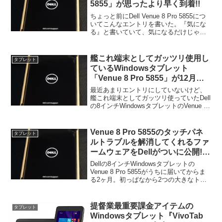
5855」が思ったより早く到着!!
ちょっと前にDell Venue 8 Pro 5855につ
いてこんなエントリを書いた。『気にな
る』と書いていて、気になるだけじゃ済
まないことも多々あるわけで、今回もそ
んな感じ。艦これプレイ端末として
ASUSのVivoTab Note8を使っ...
艦これ端末としてガッツリ使用し
タブレット
ているWindowsタブレット
「Venue 8 Pro 5855」が12月で
販売終了とな
最近あまりエントリにしていないけど、
艦これ端末としてガッツリ使っていたDell
の8インチWindowsタブレットのVenue 8
Pro 5855。このモデルが2016年12月に販
売終了してしまうのだ。おまけにVenue
ブランドのタブレット...
Venue 8 Pro 5855のタッチパネ
タブレット
ルトラブルを解消してくれるファ
ームウェアをDellがついに公開!!
これでまともに使えるようにな
Dellの8インチWindowsタブレットの
る…
Venue 8 Pro 5855がうちに届いてからま
る2ヶ月。初っぱなから2つの大きなトラ
ブルに悩まされていたけど、ついに、つ
いにトラブルが解消されたのだ!!おいらが
遭遇していたトラブルは2つで、...
提督業最重要課金アイテムの
タブレット
Windowsタブレット『VivoTab