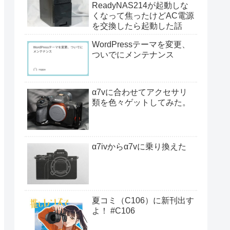
ReadyNAS214が起動しな
くなって焦ったけどAC電源
を交換したら起動した話
WordPressテーマを変更、
ついでにメンテナンス
α7vに合わせてアクセサリ
類を色々ゲットしてみた。
α7ivからα7vに乗り換えた
夏コミ（C106）に新刊出す
よ！ #C106