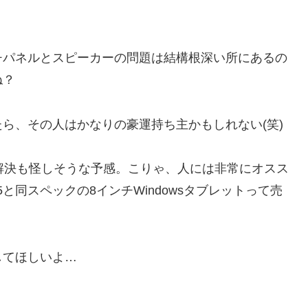
チパネルとスピーカーの問題は結構根深い所にあるの
ね？
ら、その人はかなりの豪運持ち主かもしれない(笑)
解決も怪しそうな予感。こりゃ、人には非常にオスス
855と同スペックの8インチWindowsタブレットって売
してほしいよ…