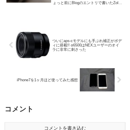
ょっと前にBlogのエントリで書いたZolo
Liberty+を使ってる。長時間は使えないの
で有線のイヤフォンも予備で持ち歩いて
いるんだけど、コネクタ自...
ついにaps-cモデルにも手ぶれ補正がボデ
ィに搭載!! α6500はNEXユーザーのオイ
ラに非常に刺さった
iPhone7を1ヶ月ほど使ってみた感想
コメント
コメントを書き込む