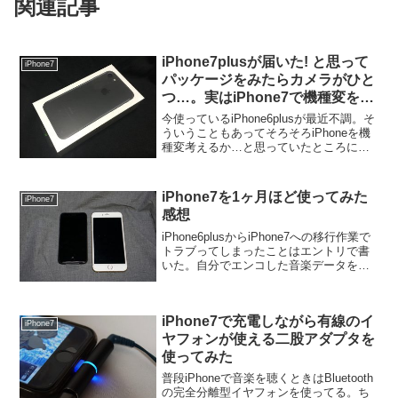
関連記事
iPhone7plusが届いた! と思って
iPhone7
パッケージをみたらカメラがひと
つ…。実はiPhone7で機種変をす
すめていた
今使っているiPhone6plusが最近不調。そ
ういうこともあってそろそろiPhoneを機
種変考えるか…と思っていたところに
iPhone7/7plusの発表があったわけで。
6plus使ってるし7plus一択じゃね？ って
思い、予約解禁日にオ...
iPhone7を1ヶ月ほど使ってみた
iPhone7
感想
iPhone6plusからiPhone7への移行作業で
トラブってしまったことはエントリで書
いた。自分でエンコした音楽データを移
行できなかったのは個人的にはイタかっ
たけど、なんとかiPhone7を使うことがで
きるようになった。移行作業から1ヶ...
iPhone7で充電しながら有線のイ
iPhone7
ヤフォンが使える二股アダプタを
使ってみた
普段iPhoneで音楽を聴くときはBluetooth
の完全分離型イヤフォンを使ってる。ち