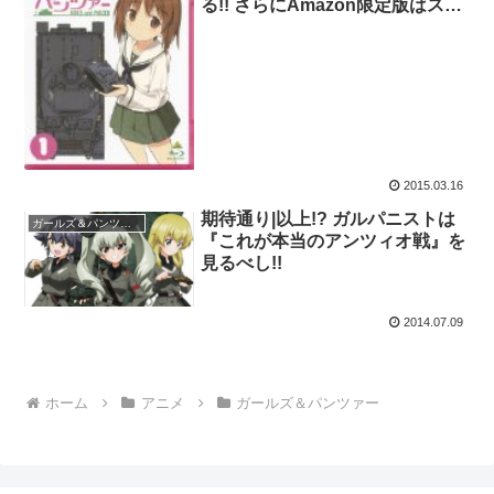
る!! さらにAmazon限定版はスリ
ーブ付きとな!!
2015.03.16
期待通り|以上!? ガルパニストは
ガールズ＆パンツァー
『これが本当のアンツィオ戦』を
見るべし!!
2014.07.09
ホーム
アニメ
ガールズ＆パンツァー