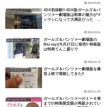
2016.04.03
4DX初体験!! 4DX版ガールズ＆パ
ガールズ＆パンツァー
ンツァー劇場版は戦車の魅力がマ
シマシになって大満足だった #
ガルパン
2016.03.01
ガールズ＆パンツァー劇場版の
ガールズ＆パンツァー
Blu-rayが5月27日に発売!! 特装版
は特典てんこ盛りで
2016.02.19
ガールズ＆パンツァー劇場版を爆
ガールズ＆パンツァー
音上映で堪能してきた!!
2015.11.25
ガールズ＆パンツァーの１〜６巻
ガールズ＆パンツァー
までの特装限定眼が再販されてい