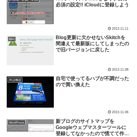
必須の設定!! iCloudに登録しよう
2013.11.11
Blog更新に欠かせないSkitchを
Mac
間違えて最新版にしてしまったの
で旧バージョンに戻した
2013.11.08
自宅で使ってるハブが不調だった
周辺機器
ので買い換えた
2013.11.06
新ブログのサイトマップを
WordPress
Googleウェブマスターツールに
登録してなかったので慌てて作業