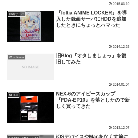
2015.03.19
『foltia ANIME LOCKER』を導
録画サーバ
入した録画サーバにHDDを追加
したときにちょっとハマった
2014.12.25
旧Blog『オタしましょっ』を復
WordPress
旧してみた
2014.01.04
NEX-6のアイピースカップ
NEX-6
『FDA-EP10』を落としたので新
しく買ってきた
2013.12.07
iOSデバイスやMacをなくす前に
iPhone・iPad・iPod