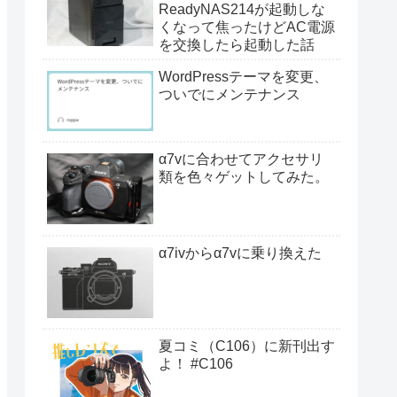
ReadyNAS214が起動しな
くなって焦ったけどAC電源
を交換したら起動した話
WordPressテーマを変更、
ついでにメンテナンス
α7vに合わせてアクセサリ
類を色々ゲットしてみた。
α7ivからα7vに乗り換えた
夏コミ（C106）に新刊出す
よ！ #C106