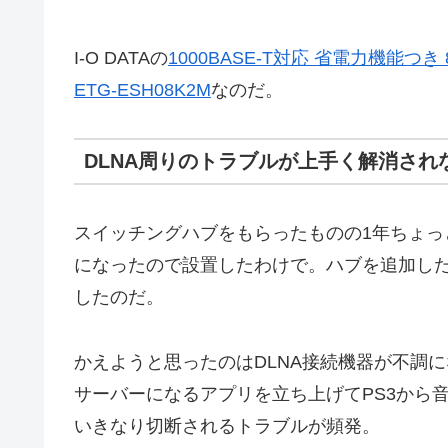
I-O DATAの
1000BASE-T対応 省電力機能
ETG-ESH08K2M
なのだ。
DLNA周りのトラブルが上手く解消され
スイッチングハブをもらったものの1年ちょ
になったので設置したわけで。ハブを追加し
したのだ。
かえようと思ったのはDLNA接続機器が不調にな
サーバーになるアプリを立ち上げてPS3から
いきなり切断されるトラブルが頻発。