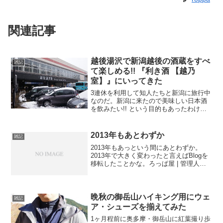
関連記事
越後湯沢で新潟越後の酒蔵をすべ
雑記
て楽しめる!! 『利き酒 【越乃
室】』にいってきた
3連休を利用して知人たちと新潟に旅行中
なのだ。新潟に来たので美味しい日本酒
を飲みたい!! という目的もあったわけ
で、越後湯沢駅に日本酒が利き酒できる
場所があると聞いていたのでいってみ
た。スキーに行って遊んだりするわけだ
2013年もあとわずか
雑記
けど、初日は越後湯沢の...
2013年もあっという間にあとわずか。
2013年で大きく変わったと言えばBlogを
移転したことかな。ろっぱ屋 | 管理人が
気になったネタを色々紹介。旧Blogがど
うもGoogleに嫌われたっぽいことと、
livedoorブログ→Movable...
晩秋の御岳山ハイキング用にウェ
雑記
ア・シューズを揃えてみた
1ヶ月程前に奥多摩・御岳山に紅葉撮り歩