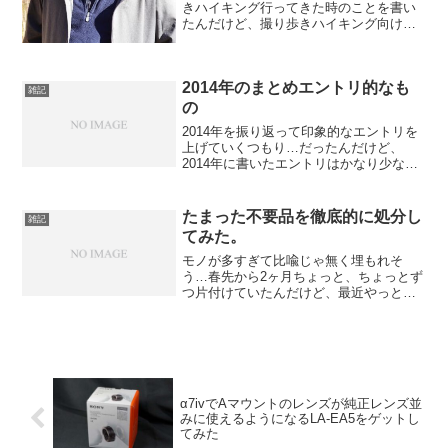
きハイキング行ってきた時のことを書い
たんだけど、撮り歩きハイキング向けに
揃えたものを書こうと思って時間が経っ
てしまった。備忘録を兼ねておきたかっ
たのでだいぶ季節外れだけどエントリに
2014年のまとめエントリ的なも
してみた。
雑記
の
2014年を振り返って印象的なエントリを
上げていくつもり…だったんだけど、
2014年に書いたエントリはかなり少なか
った…。2014年は新しいドメインで初め
て1年目になった年。『2013年もあとわず
か』というエントリでも更新頻度は上げ
たまった不要品を徹底的に処分し
雑記
ていきた...
てみた。
モノが多すぎて比喩じゃ無く埋もれそ
う…春先から2ヶ月ちょっと、ちょっとず
つ片付けていたんだけど、最近やっと折
り返し地点にたどり着いた。何でこんな
に時間がかかっているのかというと、単
純にモノが山ほどあって各種ゴミの日に
合わせて処分しなくちゃな...
α7ivでAマウントのレンズが純正レンズ並
みに使えるようになるLA-EA5をゲットし
てみた