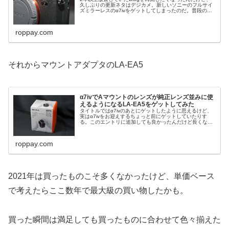
久しぶりの更新ネタはデジカメ。新しいソニーのフルサイ
ズミラーレスのα7ivをゲットしてしまったのだ。普段の撮
り歩きはα7R2メインで鳥とか動きものメインのときは
α6500と使い分けてい…
roppay.com
それからマウントアダプタのLA-EA5
α7ivでAマウントのレンズが純正レンズ並みに使
えるようになるLA-EA5をゲットしてみた
タイトルではα7ivのあとにゲットしたように思えるけど、
実はα7ivをお迎えするちょっと前にゲットしていたりす
る。このエントリに追加しても良かったんだけど長くなり
そうなので分けてみたのだ。α6500を使っていた頃からA
マウントのレンズを使っ…
roppay.com
2021年は買ったものこそ多くなかったけど、単価ベース
で考えたらここ数年で最大級の買い物したかも。
買った瞬間は満足しても買ったものに合わせて色々揃えた