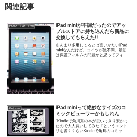
関連記事
iPad miniが不調だったのでアッ
iPhone・iPad・iPod
プルストアに持ち込んだら新品に
交換してもらえた!!
あんまり多用してるとは言いがたいiPad
miniなんだけど、コイツが絶不調。最初
は保護フィルムの問題かと思ってフィル
ムを張り替えてみたがやっぱりだめ。左
側って以外と使うみたいで、タッチが効
かないとかなり不便なのだ。
iPad miniって絶妙なサイズのコ
iPad mini
ミックビューワーかもしれん
"Kindleで角川系の本が思いっきり安かっ
たので大人買いしてみた!!"というエント
リを書くくらいKindleで角川のコミック
やラノベなんかを大人買いわけで、ちょ