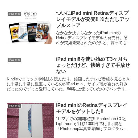
っとずつ読んでいる。Kindleで購入し始
めてから1年ちょっとのトータル数を上...
ついにiPad mini Retinaディスプ
iPad mini
レイモデルが発売!! ※ただしアッ
プルストア
なかなか決まらなかったiPad miniの
Retinaディスプレイモデルの発売日。そ
れが突如発売されたのだ!!と、言っても知
ったのは@asuka_xp アスカさんのエント
リからだった。よし、売るか。 / 突如、
Appleが「iPad min...
iPad mini6を使い始めて3ヶ月ち
iPad mini
ょっとだけど、快適すぎて手放せ
ない
Kindleでコミックや雑誌を読んだり、録画したテレビ番組を見るとき
に非常に非常に重宝しているのがiPad mini。サイズ感が自分の好み
だったのでずっと愛用していた。8年以上使っていたのでバッテリー
がかなりへたっていて電源に繋いでいないと...
iPad miniのRetinaディスプレイ
iPad mini
モデルをゲットした!!
”12/2までの期間限定!! Photoshop CCと
Lightroomが月額1000円で利用可能な
『Photoshop写真業界向けプログラム』
は制限無しで加入出来るのでマジオスス