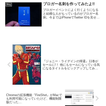
ブロガー名刺を作ってみたよ!!
Blog
ブロガーイベントによく行くようになる
と結構な人がもっているのがブロガー名
刺。今まではiPhoneでTwitter IDを見せて
たんだけど、「あると便利だから作った
方がイイですよ!」って進められたことも
あって作ってみた。ブロガー名刺といえ
ば前...
『ジョニー・ライデインの帰還』11巻が
セールに!！ 他にもセールになっている気
になるタイトルをピックアップしてみ
た。
Chromeの拡張機能『FireShot』がMacで
も利用可能になっていたけど、機能制限
版だった…