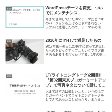
WordPressテーマを変更、つい
Blog
でにメンテナンス
今まで使用していたBlogテーマだとPHP
のバージョンを上げると表示されないト
ラブルに遭遇したので、テーマ今の環境
で使えるものに差し替えることにした。
2016年にIYHして満足したもの
Blog
2017年第一発目は2016年に買って満足し
たものをピックアップ…というブログ書
きあるあるネタだったりする。1年の振り
返りということで書いておきたくなった
わけで…。2016年はあまりIYHしないで
おこうと思ったものの、年末に立て続け
にIYH...
LT(ライトニングトーク)2回目!!
Blog
『第32回東京ブロガーミートアッ
プ』で写真ネタについて話してき
た #tbmu
人まで話すのは難しい…と、いうのはブ
ロガーイベントでライトニングトークを
してきて思ったことだったり。またまた
参加した東京ブロガーミートアップで話
してきて思ったわけで。ブロガーイベン
トで話すのは実は2回目。このときのお題