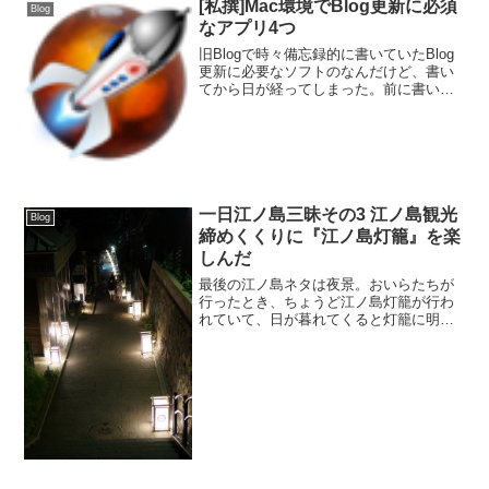
[私撰]Mac環境でBlog更新に必須
Blog
はアフィリエイトだった...
なアプリ4つ
旧Blogで時々備忘録的に書いていたBlog
更新に必要なソフトのなんだけど、書い
てから日が経ってしまった。前に書いて
から3年ちょっと経ってたのね…。変わっ
た部分もあるしまとめ的に書いておくと
あとで見直したくなったときに便利なの
でエントリにし...
一日江ノ島三昧その3 江ノ島観光
Blog
締めくくりに『江ノ島灯籠』を楽
しんだ
最後の江ノ島ネタは夜景。おいらたちが
行ったとき、ちょうど江ノ島灯籠が行わ
れていて、日が暮れてくると灯籠に明か
りが灯り始めるのだ。